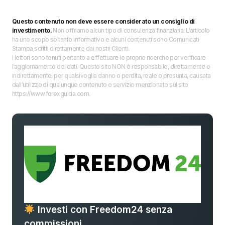
Questo contenuto non deve essere considerato un consiglio di
investimento.
Non offriamo alcun tipo di consulenza finanziaria. L’articolo
ha uno scopo soltanto informativo e alcuni contenuti sono Comunicati
Stampa scritti direttamente dai nostri Clienti.
I lettori sono tenuti pertanto a effettuare le proprie ricerche per verificare
l’aggiornamento dei dati. Questo sito NON è responsabile, direttamente o
indirettamente, per qualsivoglia danno o perdita, reale o presunta, causata
dall'utilizzo di qualunque contenuto o servizio menzionato sul sito
https://www.forexguida.com.
Investi con Freedom24 senza
commissioni