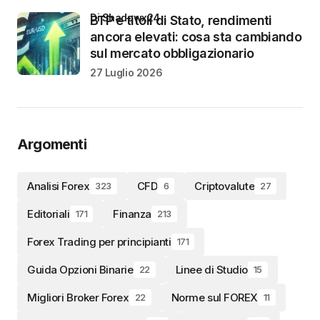
di Shadowx24
BTP e titoli di Stato, rendimenti
ancora elevati: cosa sta cambiando
sul mercato obbligazionario
27 Luglio 2026
Argomenti
Analisi Forex
CFD
Criptovalute
323
6
27
Editoriali
Finanza
171
213
Forex Trading per principianti
171
Guida Opzioni Binarie
Linee di Studio
22
15
Migliori Broker Forex
Norme sul FOREX
22
11