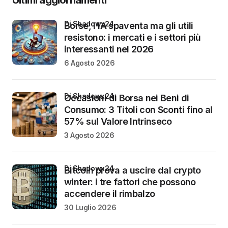
di Shadowx24
Borse, l’IA spaventa ma gli utili
resistono: i mercati e i settori più
interessanti nel 2026
6 Agosto 2026
di Shadowx24
Occasioni di Borsa nei Beni di
Consumo: 3 Titoli con Sconti fino al
57% sul Valore Intrinseco
3 Agosto 2026
di Shadowx24
Bitcoin prova a uscire dal crypto
winter: i tre fattori che possono
accendere il rimbalzo
30 Luglio 2026