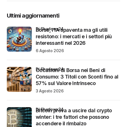
Ultimi aggiornamenti
di Shadowx24
Borse, l’IA spaventa ma gli utili
resistono: i mercati e i settori più
interessanti nel 2026
6 Agosto 2026
di Shadowx24
Occasioni di Borsa nei Beni di
Consumo: 3 Titoli con Sconti fino al
57% sul Valore Intrinseco
3 Agosto 2026
di Shadowx24
Bitcoin prova a uscire dal crypto
winter: i tre fattori che possono
accendere il rimbalzo