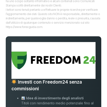
ha uno scopo soltanto informativo e alcuni contenuti sono Comunicati
Stampa scritti direttamente dai nostri Clienti.
I lettori sono tenuti pertanto a effettuare le proprie ricerche per verificare
l’aggiornamento dei dati. Questo sito NON è responsabile, direttamente o
indirettamente, per qualsivoglia danno o perdita, reale o presunta, causata
dall'utilizzo di qualunque contenuto o servizio menzionato sul sito
https://www.forexguida.com.
Investi con Freedom24 senza
commissioni
Idee di investimento degli analisti
Titoli con rendimento medio potenziale fino al