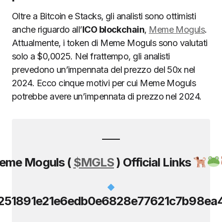
Oltre a Bitcoin e Stacks, gli analisti sono ottimisti
anche riguardo all’
ICO blockchain
,
Meme Moguls
.
Attualmente, i token di Meme Moguls sono valutati
solo a $0,0025. Nel frattempo, gli analisti
prevedono un’impennata del prezzo del 50x nel
2024. Ecco cinque motivi per cui Meme Moguls
potrebbe avere un’impennata di prezzo nel 2024.
eme Moguls (
$MGLS
) Official Links
251891e21e6edb0e6828e77621c7b98ea