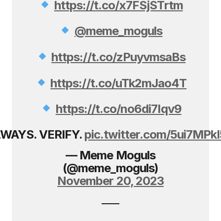
https://t.co/x7FSjSTrtm
@meme_moguls
https://t.co/zPuyvmsaBs
https://t.co/uTk2mJao4T
https://t.co/no6di7Iqv9
WAYS. VERIFY.
pic.twitter.com/5ui7MPk
— Meme Moguls
(@meme_moguls)
November 20, 2023