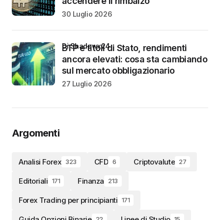
accendere il rimbalzo
30 Luglio 2026
di Shadowx24
BTP e titoli di Stato, rendimenti
ancora elevati: cosa sta cambiando
sul mercato obbligazionario
27 Luglio 2026
Argomenti
Analisi Forex
CFD
Criptovalute
323
6
27
Editoriali
Finanza
171
213
Forex Trading per principianti
171
Guida Opzioni Binarie
Linee di Studio
22
15