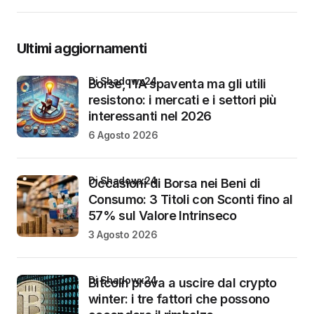
Ultimi aggiornamenti
di Shadowx24
Borse, l’IA spaventa ma gli utili
resistono: i mercati e i settori più
interessanti nel 2026
6 Agosto 2026
di Shadowx24
Occasioni di Borsa nei Beni di
Consumo: 3 Titoli con Sconti fino al
57% sul Valore Intrinseco
3 Agosto 2026
di Shadowx24
Bitcoin prova a uscire dal crypto
winter: i tre fattori che possono